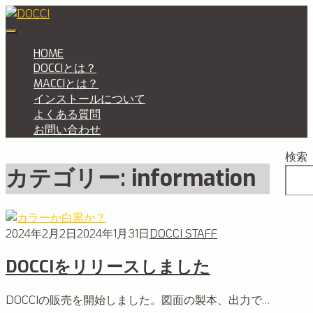
Skip
to
DOCCI
DOCCI（ドッチ）はPDFカラー・白黒自動分別ソフトです
content
HOME
DOCCIとは？
MACCIとは？
インストールについて
よくある質問
お問い合わせ
検索
カテゴリー:
information
2024年2月2日
2024年1月31日
DOCCI STAFF
DOCCIをリリースしました
DOCCIの販売を開始しました。図面の製本、出力で…